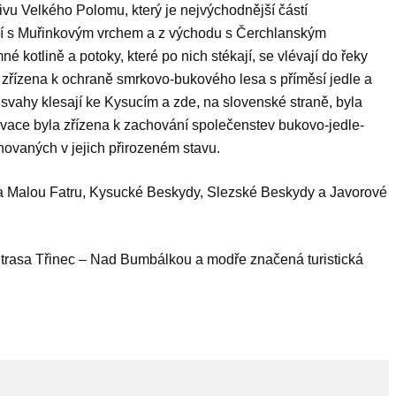
vu Velkého Polomu, který je nejvýchodnější částí
í s Muřinkovým vrchem a z východu s Čerchlanským
kotlině a potoky, které po nich stékají, se vlévají do řeky
 zřízena k ochraně smrkovo-bukového lesa s příměsí jedle a
í svahy klesají ke Kysucím a zde, na slovenské straně, byla
rvace byla zřízena k zachování společenstev bukovo-jedle-
ovaných v jejich přirozeném stavu.
 na Malou Fatru, Kysucké Beskydy, Slezské Beskydy a Javorové
 trasa Třinec – Nad Bumbálkou a modře značená turistická