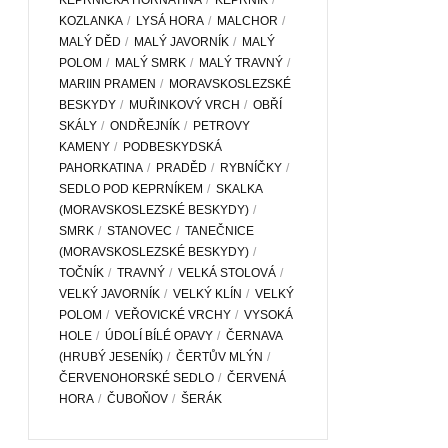
KEPRNICKÁ HORNATINA
KEPRNÍK
KOZLANKA
LYSÁ HORA
MALCHOR
MALÝ DĚD
MALÝ JAVORNÍK
MALÝ
POLOM
MALÝ SMRK
MALÝ TRAVNÝ
MARIIN PRAMEN
MORAVSKOSLEZSKÉ
BESKYDY
MUŘINKOVÝ VRCH
OBŘÍ
SKÁLY
ONDŘEJNÍK
PETROVY
KAMENY
PODBESKYDSKÁ
PAHORKATINA
PRADĚD
RYBNÍČKY
SEDLO POD KEPRNÍKEM
SKALKA
(MORAVSKOSLEZSKÉ BESKYDY)
SMRK
STANOVEC
TANEČNICE
(MORAVSKOSLEZSKÉ BESKYDY)
TOČNÍK
TRAVNÝ
VELKÁ STOLOVÁ
VELKÝ JAVORNÍK
VELKÝ KLÍN
VELKÝ
POLOM
VEŘOVICKÉ VRCHY
VYSOKÁ
HOLE
ÚDOLÍ BÍLÉ OPAVY
ČERNAVA
(HRUBÝ JESENÍK)
ČERTŮV MLÝN
ČERVENOHORSKÉ SEDLO
ČERVENÁ
HORA
ČUBOŇOV
ŠERÁK