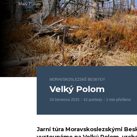
Malý Polom
MORAVSKOSLEZSKÉ BESKYDY
Velký Polom
10 července 2025
42 pohledy
2 min přečteno
Jarní túra Moravskoslezskými Bes