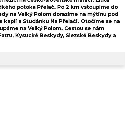
ležící na česko-slovenské hranici. Žlutá
dkého potoka Přelač. Po 2 km vstoupíme do
ledy na Velký Polom dorazíme na mýtinu pod
kapli a Studánku Na Přelači. Otočíme se na
oupáme na Velký Polom. Cestou se nám
 Fatru, Kysucké Beskydy, Slezské Beskydy a