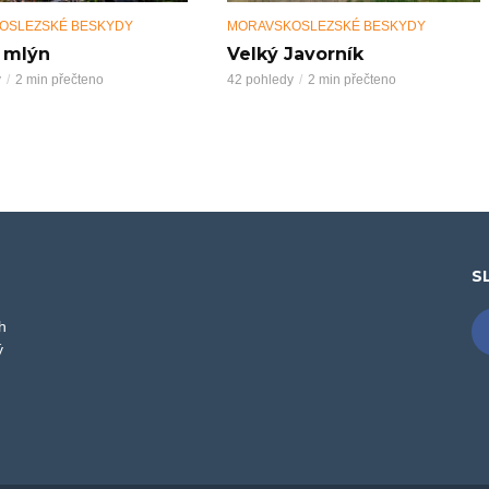
OSLEZSKÉ BESKYDY
MORAVSKOSLEZSKÉ BESKYDY
 mlýn
Velký Javorník
y
2 min přečteno
42 pohledy
2 min přečteno
S
h
ý