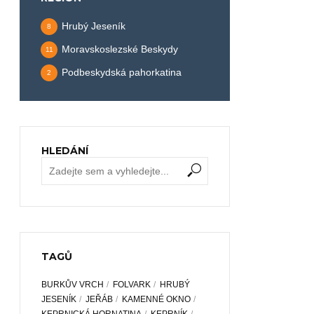
Hrubý Jeseník
8
Moravskoslezské Beskydy
11
Podbeskydská pahorkatina
2
HLEDÁNÍ
TAGŮ
BURKŮV VRCH
FOLVARK
HRUBÝ
JESENÍK
JEŘÁB
KAMENNÉ OKNO