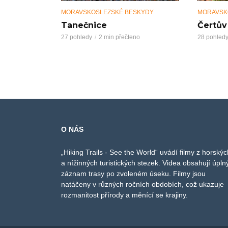
MORAVSKOSLEZSKÉ BESKYDY
MORAVSK
Tanečnice
Čertův
27 pohledy
2 min přečteno
28 pohled
O NÁS
„Hiking Trails - See the World“ uvádí filmy z horskýc
a nížinných turistických stezek. Videa obsahují úpln
záznam trasy po zvoleném úseku. Filmy jsou
natáčeny v různých ročních obdobích, což ukazuje
rozmanitost přírody a měnící se krajiny.