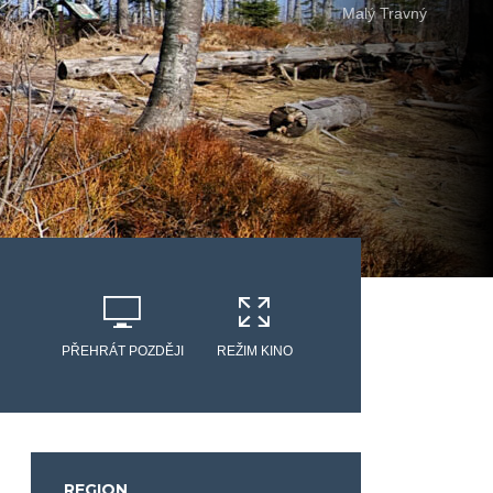
Malý Travný
PŘEHRÁT POZDĚJI
REŽIM KINO
REGION