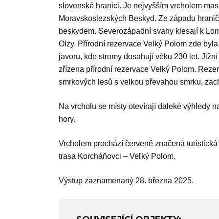
slovenské hranici. Je nejvyšším vrcholem masi
Moravskoslezských Beskyd. Ze západu hranič
beskydem. Severozápadní svahy klesají k Lomné 
Olzy. Přírodní rezervace Velký Polom zde byla
javoru, kde stromy dosahují věku 230 let. Jižn
zřízena přírodní rezervace Velký Polom. Reze
smrkových lesů s velkou převahou smrku, zach
Na vrcholu se místy otevírají daleké výhledy
hory.
Vrcholem prochází červeně značená turistická
trasa Korcháňovci – Veľký Polom.
Výstup zaznamenaný 28. března 2025.