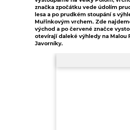
vystoupáme na Velký Polom, vrchol 
značka zpočátku vede údolím pru
lesa a po prudkém stoupání s výh
Muřinkovým vrchem. Zde najdeme 
východ a po červené značce vyst
otevírají daleké výhledy na Malou
Javorníky.