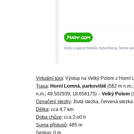
Virtuální túra
: Výstup na Velký Polom z Horní
Trasa
:
Horní Lomná, parkoviště
(582 m n.m.;
n.m.; 49.502939, 18.658175) –
Velký Polom
(
Označení stezky
: žlutá stezka, červená stezka
Délka
: cca 4,7 km
Doba chůze
: cca 2:o0 h
Suma přístupů
: 485 m
Sestup
: 0 m