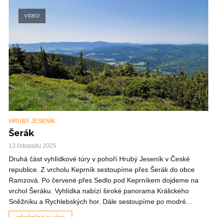
VIDEO
HRUBÝ JESENÍK
Šerák
13 listopadu 2025
Druhá část vyhlídkové túry v pohoří Hrubý Jeseník v České
republice. Z vrcholu Keprník sestoupíme přes Šerák do obce
Ramzová. Po červené přes Sedlo pod Keprníkem dojdeme na
vrchol Šeráku. Vyhlídka nabízí široké panorama Králického
Sněžníku a Rychlebských hor. Dále sestoupíme po modré...