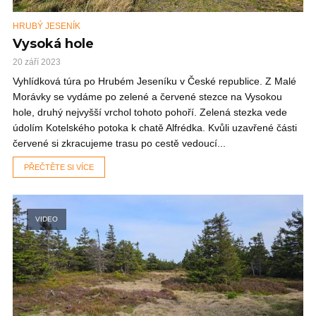
HRUBÝ JESENÍK
Vysoká hole
20 září 2023
Vyhlídková túra po Hrubém Jeseníku v České republice. Z Malé
Morávky se vydáme po zelené a červené stezce na Vysokou
hole, druhý nejvyšší vrchol tohoto pohoří. Zelená stezka vede
údolím Kotelského potoka k chatě Alfrédka. Kvůli uzavřené části
červené si zkracujeme trasu po cestě vedoucí...
PŘEČTĚTE SI VÍCE
VIDEO