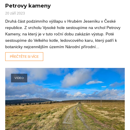
Petrovy kameny
20 září 2023
Druhá část podzimního výšlapu v Hrubém Jeseníku v České
republice. Z vrcholu Vysoké hole sestoupíme na vrchol Petrovy
Kameny, na který je v tuto roční dobu zakázán výstup. Poté
sestoupíme do Velkého kotle, ledovcového karu, který patří k
botanicky nejcennějším územím Národní přírodní...
PŘEČTĚTE SI VÍCE
VIDEO