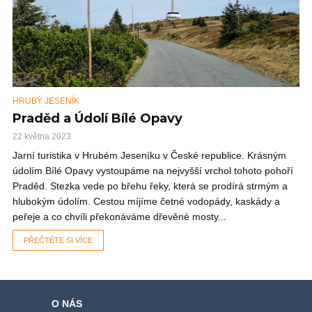
HRUBÝ JESENÍK
Praděd a Údolí Bílé Opavy
22 května 2023
Jarní turistika v Hrubém Jeseníku v České republice. Krásným
údolím Bílé Opavy vystoupáme na nejvyšší vrchol tohoto pohoří
Praděd. Stezka vede po břehu řeky, která se prodírá strmým a
hlubokým údolím. Cestou míjíme četné vodopády, kaskády a
peřeje a co chvíli překonáváme dřevěné mosty...
PŘEČTĚTE SI VÍCE
O NÁS