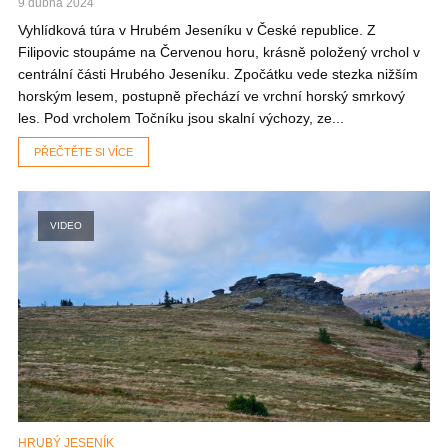
9 dubna 2024
Vyhlídková túra v Hrubém Jeseníku v České republice. Z
Filipovic stoupáme na Červenou horu, krásně položený vrchol v
centrální části Hrubého Jeseníku. Zpočátku vede stezka nižším
horským lesem, postupně přechází ve vrchní horský smrkový
les. Pod vrcholem Točníku jsou skalní výchozy, ze...
PŘEČTĚTE SI VÍCE
VIDEO
HRUBÝ JESENÍK