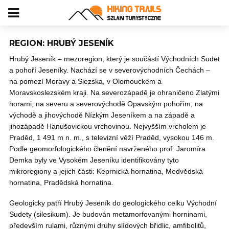
REGION: HRUBÝ JESENÍK
Hrubý Jeseník – mezoregion, který je součástí Východních Sudet
a pohoří Jeseníky. Nachází se v severovýchodních Čechách –
na pomezí Moravy a Slezska, v Olomouckém a
Moravskoslezském kraji. Na severozápadě je ohraničeno Zlatými
horami, na severu a severovýchodě Opavským pohořím, na
východě a jihovýchodě Nízkým Jeseníkem a na západě a
jihozápadě Hanušovickou vrchovinou. Nejvyšším vrcholem je
Praděd, 1 491 m n. m., s televizní věží Praděd, vysokou 146 m.
Podle geomorfologického členění navrženého prof. Jaromíra
Demka byly ve Vysokém Jeseníku identifikovány tyto
mikroregiony a jejich části: Keprnická hornatina, Medvědská
hornatina, Pradědská hornatina.
Geologicky patří Hrubý Jeseník do geologického celku Východní
Sudety (silesikum). Je budován metamorfovanými horninami,
především rulami, různými druhy slídových břidlic, amfibolitů,