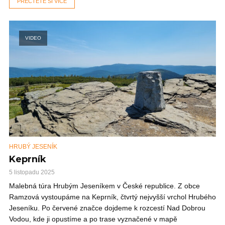
PŘEČTĚTE SI VÍCE
VIDEO
HRUBÝ JESENÍK
Keprník
5 listopadu 2025
Malebná túra Hrubým Jeseníkem v České republice. Z obce
Ramzová vystoupáme na Keprník, čtvrtý nejvyšší vrchol Hrubého
Jeseníku. Po červené značce dojdeme k rozcestí Nad Dobrou
Vodou, kde ji opustíme a po trase vyznačené v mapě