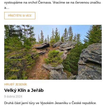
vystoupáme na vrchol Černava. Vracíme se na červenou značku
a...
PŘEČTĚTE SI VÍCE
VIDEO
HRUBÝ JESENÍK
Velký Klín a Jeřáb
9 dubna 2024
Druhá část jarní túry ve Vysokém Jeseníku v České republice.