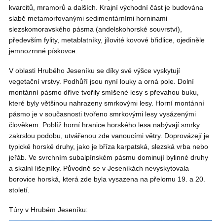
kvarcitů, mramorů a dalších. Krajní východní část je budována
slabě metamorfovanými sedimentárními horninami
slezskomoravského pásma (andelskohorské souvrství),
především fylity, metablatníky, jílovité kovové břidlice, ojediněle
jemnozrnné pískovce.
V oblasti Hrubého Jeseníku se díky své výšce vyskytují
vegetační vrstvy. Podhůří jsou nyní louky a orná pole. Dolní
montánní pásmo dříve tvořily smíšené lesy s převahou buku,
které byly většinou nahrazeny smrkovými lesy. Horní montánní
pásmo je v současnosti tvořeno smrkovými lesy vysázenými
člověkem. Poblíž horní hranice horského lesa nabývají smrky
zakrslou podobu, utvářenou zde vanoucími větry. Doprovázejí je
typické horské druhy, jako je bříza karpatská, slezská vrba nebo
jeřáb. Ve svrchním subalpínském pásmu dominují bylinné druhy
a skalní lišejníky. Původně se v Jeseníkách nevyskytovala
borovice horská, která zde byla vysazena na přelomu 19. a 20.
století.
Túry v Hrubém Jeseníku: