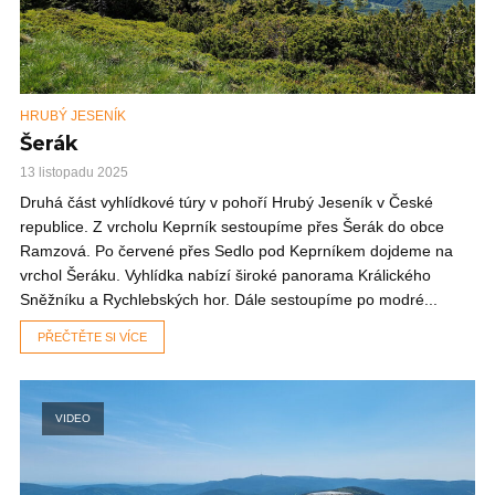
HRUBÝ JESENÍK
Šerák
13 listopadu 2025
Druhá část vyhlídkové túry v pohoří Hrubý Jeseník v České
republice. Z vrcholu Keprník sestoupíme přes Šerák do obce
Ramzová. Po červené přes Sedlo pod Keprníkem dojdeme na
vrchol Šeráku. Vyhlídka nabízí široké panorama Králického
Sněžníku a Rychlebských hor. Dále sestoupíme po modré...
PŘEČTĚTE SI VÍCE
VIDEO