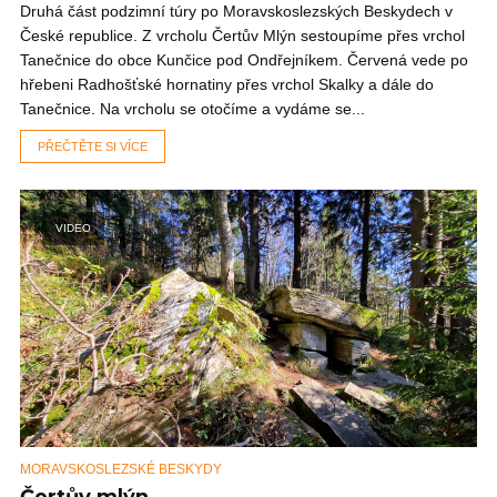
Druhá část podzimní túry po Moravskoslezských Beskydech v
České republice. Z vrcholu Čertův Mlýn sestoupíme přes vrchol
Tanečnice do obce Kunčice pod Ondřejníkem. Červená vede po
hřebeni Radhošťské hornatiny přes vrchol Skalky a dále do
Tanečnice. Na vrcholu se otočíme a vydáme se...
PŘEČTĚTE SI VÍCE
VIDEO
MORAVSKOSLEZSKÉ BESKYDY