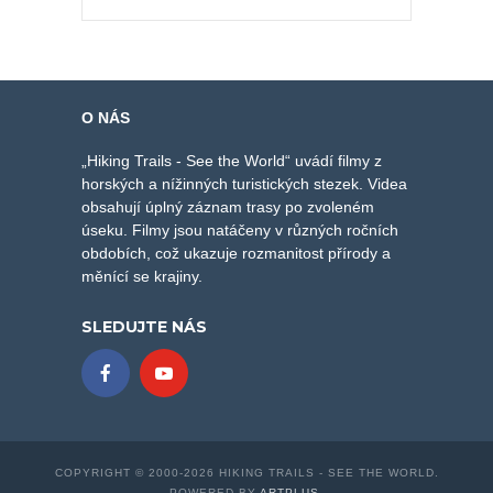
O NÁS
„Hiking Trails - See the World“ uvádí filmy z
horských a nížinných turistických stezek. Videa
obsahují úplný záznam trasy po zvoleném
úseku. Filmy jsou natáčeny v různých ročních
obdobích, což ukazuje rozmanitost přírody a
měnící se krajiny.
SLEDUJTE NÁS
COPYRIGHT © 2000-2026 HIKING TRAILS - SEE THE WORLD.
POWERED BY
ARTPLUS
.