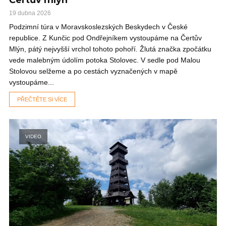
Čertův mlýn
19 dubna 2026
Podzimní túra v Moravskoslezských Beskydech v České
republice. Z Kunčic pod Ondřejníkem vystoupáme na Čertův
Mlýn, pátý nejvyšší vrchol tohoto pohoří. Žlutá značka zpočátku
vede malebným údolím potoka Stolovec. V sedle pod Malou
Stolovou selžeme a po cestách vyznačených v mapě
vystoupáme...
PŘEČTĚTE SI VÍCE
VIDEO