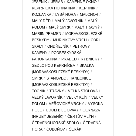
JESENÍK
JEŘÁB
KAMENNÉ OKNO
KEPRNICKÁ HORNATINA
KEPRNÍK
KOZLANKA
LYSÁ HORA
MALCHOR
MALÝ DĚD
MALÝ JAVORNÍK
MALÝ
POLOM
MALÝ SMRK
MALÝ TRAVNÝ
MARIIN PRAMEN
MORAVSKOSLEZSKÉ
BESKYDY
MUŘINKOVÝ VRCH
OBŘÍ
SKÁLY
ONDŘEJNÍK
PETROVY
KAMENY
PODBESKYDSKÁ
PAHORKATINA
PRADĚD
RYBNÍČKY
SEDLO POD KEPRNÍKEM
SKALKA
(MORAVSKOSLEZSKÉ BESKYDY)
SMRK
STANOVEC
TANEČNICE
(MORAVSKOSLEZSKÉ BESKYDY)
TOČNÍK
TRAVNÝ
VELKÁ STOLOVÁ
VELKÝ JAVORNÍK
VELKÝ KLÍN
VELKÝ
POLOM
VEŘOVICKÉ VRCHY
VYSOKÁ
HOLE
ÚDOLÍ BÍLÉ OPAVY
ČERNAVA
(HRUBÝ JESENÍK)
ČERTŮV MLÝN
ČERVENOHORSKÉ SEDLO
ČERVENÁ
HORA
ČUBOŇOV
ŠERÁK