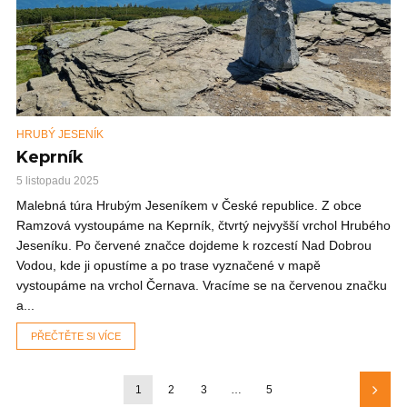
HRUBÝ JESENÍK
Keprník
5 listopadu 2025
Malebná túra Hrubým Jeseníkem v České republice. Z obce
Ramzová vystoupáme na Keprník, čtvrtý nejvyšší vrchol Hrubého
Jeseníku. Po červené značce dojdeme k rozcestí Nad Dobrou
Vodou, kde ji opustíme a po trase vyznačené v mapě
vystoupáme na vrchol Černava. Vracíme se na červenou značku
a...
PŘEČTĚTE SI VÍCE
1
2
3
…
5