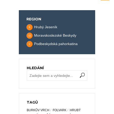
REGION
Hrubý Jeseník
8
Moravskoslezské Beskydy
11
Podbeskydská pahorkatina
2
HLEDÁNÍ
TAGŮ
BURKŮV VRCH
FOLVARK
HRUBÝ