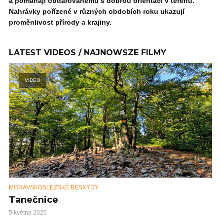
a pomáhají obdarovanému s dobrou orientací v terénu.
Nahrávky pořízené v různých obdobích roku ukazují
proměnlivost přírody a krajiny.
LATEST VIDEOS / NAJNOWSZE FILMY
VIDEO
MORAVSKOSLEZSKÉ BESKYDY
Tanečnice
5 května 2026