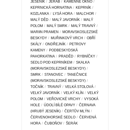
JESENÍK
JEŘÁB
KAMENNÉ OKNO
KEPRNICKÁ HORNATINA
KEPRNÍK
KOZLANKA
LYSÁ HORA
MALCHOR
MALÝ DĚD
MALÝ JAVORNÍK
MALÝ
POLOM
MALÝ SMRK
MALÝ TRAVNÝ
MARIIN PRAMEN
MORAVSKOSLEZSKÉ
BESKYDY
MUŘINKOVÝ VRCH
OBŘÍ
SKÁLY
ONDŘEJNÍK
PETROVY
KAMENY
PODBESKYDSKÁ
PAHORKATINA
PRADĚD
RYBNÍČKY
SEDLO POD KEPRNÍKEM
SKALKA
(MORAVSKOSLEZSKÉ BESKYDY)
SMRK
STANOVEC
TANEČNICE
(MORAVSKOSLEZSKÉ BESKYDY)
TOČNÍK
TRAVNÝ
VELKÁ STOLOVÁ
VELKÝ JAVORNÍK
VELKÝ KLÍN
VELKÝ
POLOM
VEŘOVICKÉ VRCHY
VYSOKÁ
HOLE
ÚDOLÍ BÍLÉ OPAVY
ČERNAVA
(HRUBÝ JESENÍK)
ČERTŮV MLÝN
ČERVENOHORSKÉ SEDLO
ČERVENÁ
HORA
ČUBOŇOV
ŠERÁK