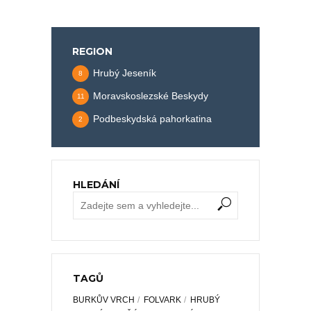
REGION
Hrubý Jeseník
8
Moravskoslezské Beskydy
11
Podbeskydská pahorkatina
2
HLEDÁNÍ
TAGŮ
BURKŮV VRCH
FOLVARK
HRUBÝ