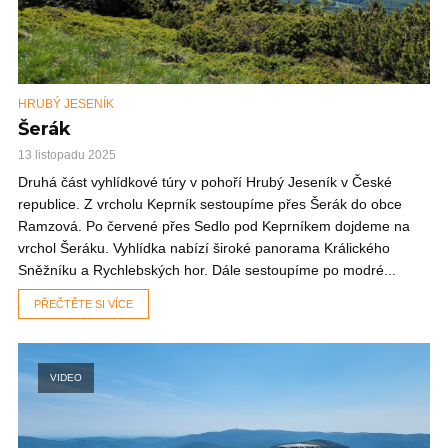
HRUBÝ JESENÍK
Šerák
13 listopadu 2025
Druhá část vyhlídkové túry v pohoří Hrubý Jeseník v České
republice. Z vrcholu Keprník sestoupíme přes Šerák do obce
Ramzová. Po červené přes Sedlo pod Keprníkem dojdeme na
vrchol Šeráku. Vyhlídka nabízí široké panorama Králického
Sněžníku a Rychlebských hor. Dále sestoupíme po modré...
PŘEČTĚTE SI VÍCE
VIDEO