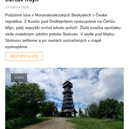
19 dubna 2026
Podzimní túra v Moravskoslezských Beskydech v České
republice. Z Kunčic pod Ondřejníkem vystoupáme na Čertův
Mlýn, pátý nejvyšší vrchol tohoto pohoří. Žlutá značka zpočátku
vede malebným údolím potoka Stolovec. V sedle pod Malou
Stolovou selžeme a po cestách vyznačených v mapě
vystoupáme...
PŘEČTĚTE SI VÍCE
VIDEO