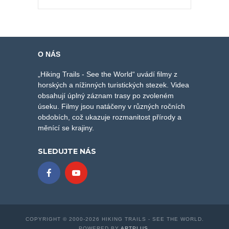
O NÁS
„Hiking Trails - See the World“ uvádí filmy z
horských a nížinných turistických stezek. Videa
obsahují úplný záznam trasy po zvoleném
úseku. Filmy jsou natáčeny v různých ročních
obdobích, což ukazuje rozmanitost přírody a
měnící se krajiny.
SLEDUJTE NÁS
COPYRIGHT © 2000-2026 HIKING TRAILS - SEE THE WORLD.
POWERED BY
ARTPLUS
.