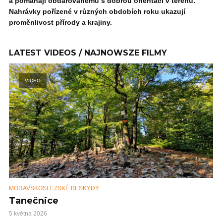
a pomáhají obdarovanému s dobrou orientací v terénu.
Nahrávky pořízené v různých obdobích roku ukazují
proměnlivost přírody a krajiny.
LATEST VIDEOS / NAJNOWSZE FILMY
VIDEO
MORAVSKOSLEZSKÉ BESKYDY
Tanečnice
5 května 2026