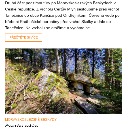
Druhá část podzimní túry po Moravskoslezských Beskydech v
České republice. Z vrcholu Čertův Mlýn sestoupíme přes vrchol
Tanečnice do obce Kunčice pod Ondřejníkem. Červená vede po
hřebeni Radhošťské hornatiny přes vrchol Skalky a dále do
Tanečnice. Na vrcholu se otočíme a vydáme se...
PŘEČTĚTE SI VÍCE
VIDEO
MORAVSKOSLEZSKÉ BESKYDY
Čertův mlýn