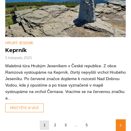
HRUBÝ JESENÍK
Keprník
5 listopadu 2025
Malebná túra Hrubým Jeseníkem v České republice. Z obce
Ramzová vystoupáme na Keprník, čtvrtý nejvyšší vrchol Hrubého
Jeseníku. Po červené značce dojdeme k rozcestí Nad Dobrou
Vodou, kde ji opustíme a po trase vyznačené v mapě
vystoupáme na vrchol Černava. Vracíme se na červenou značku
a...
PŘEČTĚTE SI VÍCE
1
2
3
…
5